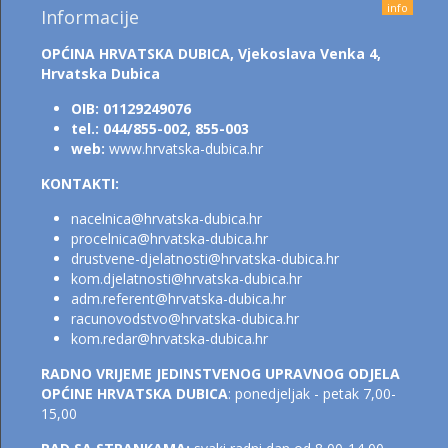
info
Informacije
OPĆINA HRVATSKA DUBICA,
Vjekoslava Venka 4,
Hrvatska Dubica
OIB: 01129249076
tel.: 044/855-002, 855-003
web:
www.hrvatska-dubica.hr
KONTAKTI:
nacelnica@hrvatska-dubica.h
r
procelnica@hrvatska-dubica.hr
drustvene-djelatnosti@hrvatska-dubica.hr
kom.djelatnosti@hrvatsk
a-dubica.hr
adm.referent@hrvatska-dubica.h
r
racunovodstvo@hrvatska-dubica.hr
kom.redar@hrvatska-dubica.hr
RADNO VRIJEME JEDINSTVENOG UPRAVNOG ODJELA
OPĆINE HRVATSKA DUBICA
: ponedjeljak - petak 7,00-
15,00