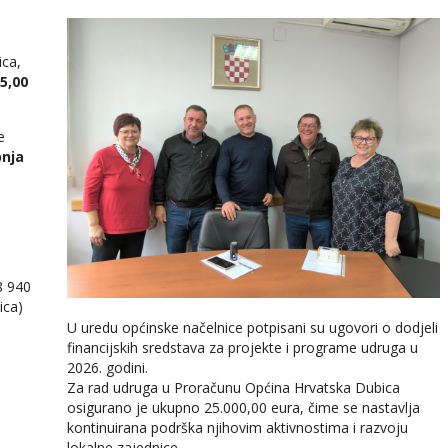
ica,
5,00
e
pnja
8 940
ica)
U uredu općinske načelnice potpisani su ugovori o dodjeli
financijskih sredstava za projekte i programe udruga u
2026. godini.
Za rad udruga u Proračunu Općina Hrvatska Dubica
osigurano je ukupno 25.000,00 eura, čime se nastavlja
kontinuirana podrška njihovim aktivnostima i razvoju
lokalne zajednice.