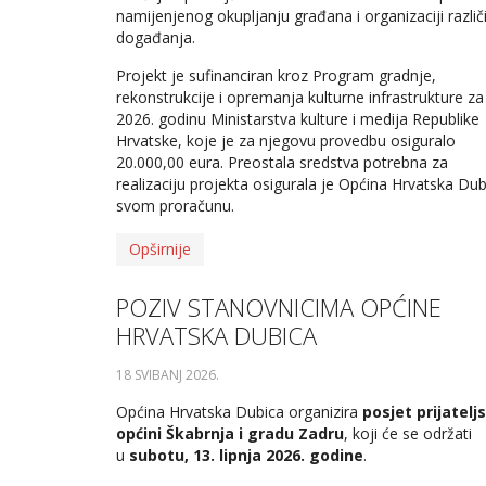
namijenjenog okupljanju građana i organizaciji različi
događanja.
Projekt je sufinanciran kroz Program gradnje,
rekonstrukcije i opremanja kulturne infrastrukture za
2026. godinu Ministarstva kulture i medija Republike
Hrvatske, koje je za njegovu provedbu osiguralo
20.000,00 eura. Preostala sredstva potrebna za
realizaciju projekta osigurala je Općina Hrvatska Dub
svom proračunu.
Opširnije
POZIV STANOVNICIMA OPĆINE
HRVATSKA DUBICA
18 SVIBANJ 2026
.
Općina Hrvatska Dubica organizira
posjet prijatelj
općini Škabrnja i gradu Zadru
, koji će se održati
u
subotu, 13. lipnja 2026. godine
.