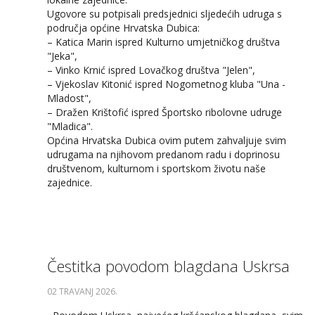
Ugovore su potpisali predsjednici sljedećih udruga s
područja općine Hrvatska Dubica:
– Katica Marin ispred Kulturno umjetničkog društva
"Jeka",
– Vinko Krnić ispred Lovačkog društva "Jelen",
– Vjekoslav Kitonić ispred Nogometnog kluba "Una -
Mladost",
– Dražen Krištofić ispred Športsko ribolovne udruge
"Mladica".
Općina Hrvatska Dubica ovim putem zahvaljuje svim
udrugama na njihovom predanom radu i doprinosu
društvenom, kulturnom i sportskom životu naše
zajednice.
Čestitka povodom blagdana Uskrsa
02 TRAVANJ 2026
.