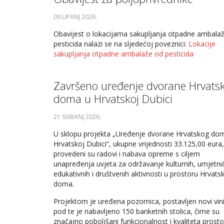
09 LIPANJ 2026
.
Obavijest o lokacijama sakupljanja otpadne ambala
pesticida nalazi se na sljedećoj poveznici:
Lokacije
sakupljanja otpadne ambalaže od pesticida
Završeno uređenje dvorane Hrvats
doma u Hrvatskoj Dubici
21 SVIBANJ 2026
.
U sklopu projekta „Uređenje dvorane Hrvatskog do
Hrvatskoj Dubici“, ukupne vrijednosti 33.125,00 eura,
provedeni su radovi i nabava opreme s ciljem
unapređenja uvjeta za održavanje kulturnih, umjetnič
edukativnih i društvenih aktivnosti u prostoru Hrvats
doma.
Projektom je uređena pozornica, postavljen novi vini
pod te je nabavljeno 150 banketnih stolica, čime su
značajno poboljšani funkcionalnost i kvaliteta prost