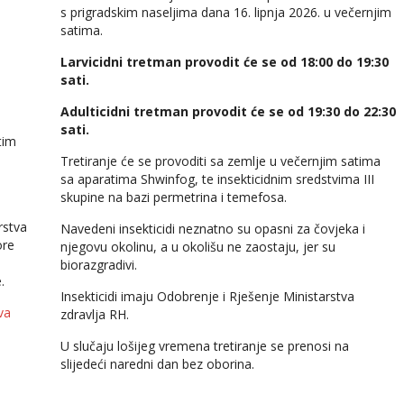
s prigradskim naseljima dana 16. lipnja 2026. u večernjim
satima.
Larvicidni tretman provodit će se od 18:00 do 19:30
sati.
Adulticidni tretman provodit će se od 19:30 do 22:30
sati.
tim
Tretiranje će se provoditi sa zemlje u večernjim satima
sa aparatima Shwinfog, te insekticidnim sredstvima III
skupine na bazi permetrina i temefosa.
rstva
Navedeni insekticidi neznatno su opasni za čovjeka i
ore
njegovu okolinu, a u okolišu ne zaostaju, jer su
biorazgradivi.
.
Insekticidi imaju Odobrenje i Rješenje Ministarstva
va
zdravlja RH.
U slučaju lošijeg vremena tretiranje se prenosi na
slijedeći naredni dan bez oborina.