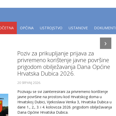
OČETNA
OPĆINA
USTROJSTVO
USTANOVE
DOKUMENT
›
Poziv za prikupljanje prijava za
privremeno korištenje javne površine
prigodom obilježavanja Dana Općine
Hrvatska Dubica 2026.
20 SRPANJ 2026
.
Pozivaju se svi zainteresirani za privremeno korištenje
javne površine na prostoru kod Hrvatskog doma u
Hrvatskoj Dubici, Vjekoslava Venka 3, Hrvatska Dubica u
dane 1., 2., 3. i 4. kolovoza 2026. prigodom obilježavanja
Dana Općine Hrvatska Dubica.