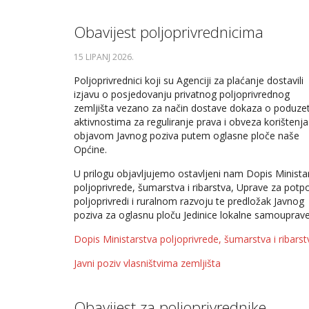
Obavijest poljoprivrednicima
15 LIPANJ 2026
.
Poljoprivrednici koji su Agenciji za plaćanje dostavili
izjavu o posjedovanju privatnog poljoprivrednog
zemljišta vezano za način dostave dokaza o poduze
aktivnostima za reguliranje prava i obveza korištenja
objavom Javnog poziva putem oglasne ploče naše
Općine.
U prilogu objavljujemo ostavljeni nam Dopis Minista
poljoprivrede, šumarstva i ribarstva, Uprave za potp
poljoprivredi i ruralnom razvoju te predložak Javnog
poziva za oglasnu ploču Jedinice lokalne samouprave
Dopis Ministarstva poljoprivrede, šumarstva i ribarst
Javni poziv vlasništvima zemljišta
Obavijest za poljoprivrednike