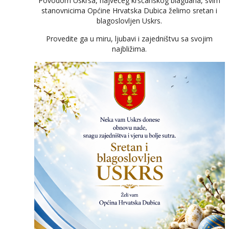
Povodom Uskrsa, najvećeg kršćanskog blagdana, svim
stanovnicima Općine Hrvatska Dubica želimo sretan i
blagoslovljen Uskrs.
Provedite ga u miru, ljubavi i zajedništvu sa svojim
najbližima.