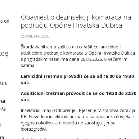
Obavijest o dezinsekciji komaraca na
že od
području Općine Hrvatska Dubica
25 SVIBANJ 2026
.
Škarda-sanitrarna zaštita d.o.o. vršit će larvicidno i
kog
adulticidno tretiranje komaraca u Općini Hrvatska Dubica
s prigradskim naseljima dana 26.05.2026. u večernjim
satima.
Larvicidni tretman provodit će se od 18:00 do 19:30
sati.
ma u
Adulticidni tretman provodit će se od 19:30 do 22:30
sati.
kih,
kog
Insekticidi imaju Odobrenje i Rješenje Mistarstva zdravlja
RH. Navedeni insekticidi neznatno su opasni za čovjeka i
njegovu okolinu, a u okolišu ne zaostaju, jer su
l
biorazgradivi.
ora