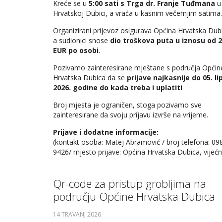
Kreće se u
5:00 sati s Trga dr. Franje Tuđmana
u
Hrvatskoj Dubici, a vraća u kasnim večernjim satima.
Organizirani prijevoz osigurava Općina Hrvatska Dub
a sudionici snose
dio troškova puta u iznosu od 2
EUR po osobi
.
Pozivamo zainteresirane mještane s područja Općin
Hrvatska Dubica da se
prijave najkasnije do 05. li
2026. godine do kada treba i uplatiti
Broj mjesta je ograničen, stoga pozivamo sve
zainteresirane da svoju prijavu izvrše na vrijeme.
Prijave i dodatne informacije:
(kontakt osoba: Matej Abramović / broj telefona: 09
9426/ mjesto prijave: Općina Hrvatska Dubica, vijećn
Qr-code za pristup grobljima na
području Općine Hrvatska Dubica
14 TRAVANJ 2026
.