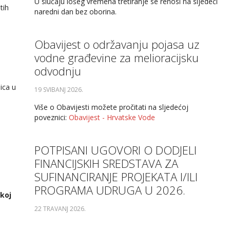
U slučaju lošeg vremena tretiranje se renosi na sljedeći
tih
naredni dan bez oborina.
Obavijest o održavanju pojasa uz
vodne građevine za melioracijsku
odvodnju
ica u
19 SVIBANJ 2026
.
Više o Obavijesti možete pročitati na sljedećoj
poveznici:
Obavijest - Hrvatske Vode
POTPISANI UGOVORI O DODJELI
FINANCIJSKIH SREDSTAVA ZA
SUFINANCIRANJE PROJEKATA I/ILI
PROGRAMA UDRUGA U 2026.
skoj
22 TRAVANJ 2026
.