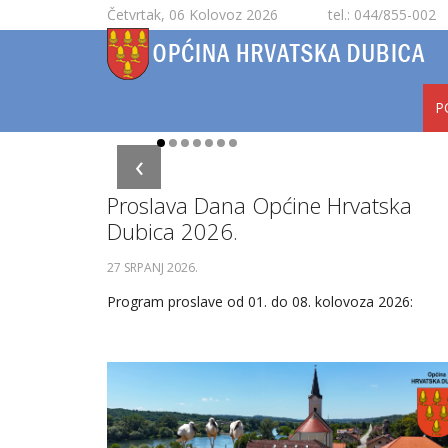
Četvrtak, 06 Kolovoz 2026
tel.: 044/855-002
P
‹
Proslava Dana Općine Hrvatska
Dubica 2026.
27 SRPANJ 2026
.
Program proslave od 01. do 08. kolovoza 2026: