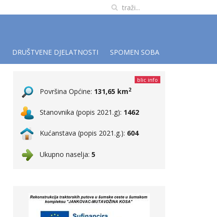
I
DRUŠTVENE DJELATNOSTI
SPOMEN SOBA
blic info
2
Površina Općine:
131,65 km
Stanovnika (popis 2021.g):
1462
Kućanstava (popis 2021.g.):
604
Ukupno naselja:
5