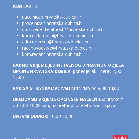
KONTAKTI:
nacelnica@hrvatska-dubica.h
r
procelnica@hrvatska-dubica.hr
drustvene-djelatnosti@hrvatska-dubica.hr
kom.djelatnosti@hrvatsk
a-dubica.hr
adm.referent@hrvatska-dubica.h
r
racunovodstvo@hrvatska-dubica.hr
kom.redar@hrvatska-dubica.hr
RADNO VRIJEME JEDINSTVENOG UPRAVNOG ODJELA
OPĆINE HRVATSKA DUBICA
: ponedjeljak - petak 7,00-
15,00
RAD SA STRANKAMA:
svaki radni dan od 8,00-14,00
UREDOVNO VRIJEME OPĆINSKE NAČELNICE:
utorkom
od 8,00-10,00 sati, uz prethodnu telefonsku najavu
DNEVNI ODMOR:
10,00-10,30
granica