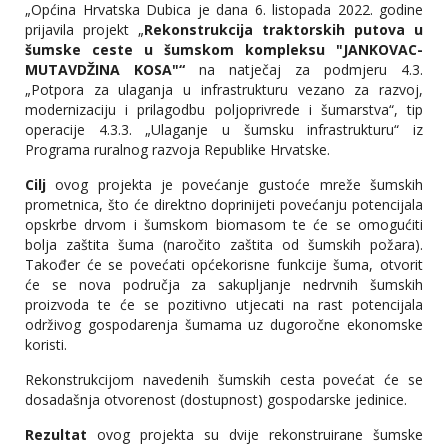
„Općina Hrvatska Dubica je dana 6. listopada 2022. godine
prijavila projekt „
Rekonstrukcija traktorskih putova u
šumske ceste u šumskom kompleksu "JANKOVAC-
MUTAVDŽINA KOSA"“
na natječaj za podmjeru 4.3.
„Potpora za ulaganja u infrastrukturu vezano za razvoj,
modernizaciju i prilagodbu poljoprivrede i šumarstva“, tip
operacije 4.3.3. „Ulaganje u šumsku infrastrukturu“ iz
Programa ruralnog razvoja Republike Hrvatske.
Cilj
ovog projekta je povećanje gustoće mreže šumskih
prometnica, što će direktno doprinijeti povećanju potencijala
opskrbe drvom i šumskom biomasom te će se omogućiti
bolja zaštita šuma (naročito zaštita od šumskih požara).
Također će se povećati općekorisne funkcije šuma, otvorit
će se nova područja za sakupljanje nedrvnih šumskih
proizvoda te će se pozitivno utjecati na rast potencijala
održivog gospodarenja šumama uz dugoročne ekonomske
koristi.
Rekonstrukcijom navedenih šumskih cesta povećat će se
dosadašnja otvorenost (dostupnost) gospodarske jedinice.
Rezultat
ovog projekta su dvije rekonstruirane šumske