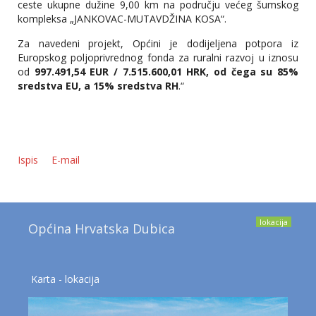
ceste ukupne dužine 9,00 km na području većeg šumskog
kompleksa „JANKOVAC-MUTAVDŽINA KOSA“.
Za navedeni projekt, Općini je dodijeljena potpora iz
Europskog poljoprivrednog fonda za ruralni razvoj u iznosu
od
997.491,54 EUR / 7.515.600,01 HRK, od čega su 85%
sredstva EU, a 15% sredstva RH
.“
Ispis
E-mail
lokacija
Općina Hrvatska Dubica
Karta - lokacija