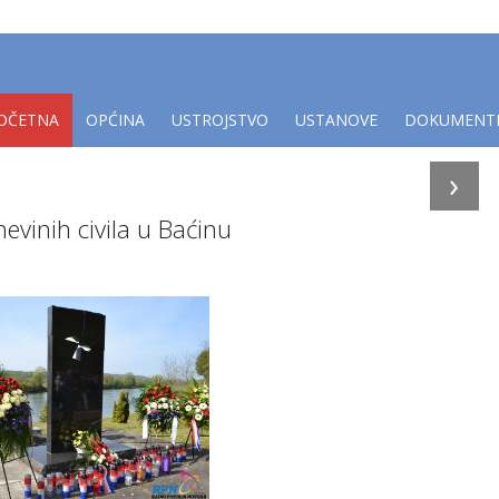
OČETNA
OPĆINA
USTROJSTVO
USTANOVE
DOKUMENT
›
evinih civila u Baćinu