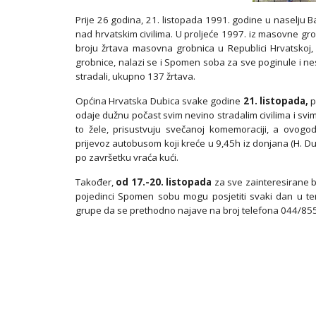
Prije 26 godina, 21. listopada 1991. godine u naselju Ba
nad hrvatskim civilima. U proljeće 1997. iz masovne gr
broju žrtava masovna grobnica
u Republici Hrvatskoj,
grobnice, nalazi se i Spomen soba za sve poginule i nes
stradali, ukupno 137 žrtava.
Općina Hrvatska Dubica svake godine
21. listopada,
p
odaje dužnu počast svim nevino stradalim civilima i svim
to žele, prisustvuju svečanoj komemoraciji, a ovogo
prijevoz autobusom koji kreće u 9,45h iz donjana (H. Dub
po završetku vraća kući.
Također,
od 17.-20. listopada
za sve zainteresirane b
pojedinci Spomen sobu mogu posjetiti svaki dan u t
grupe da se prethodno najave na broj telefona 044/85