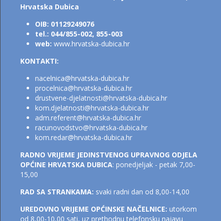
Hrvatska Dubica
OIB: 01129249076
tel.: 044/855-002, 855-003
web:
www.hrvatska-dubica.hr
KONTAKTI:
nacelnica@hrvatska-dubica.h
r
procelnica@hrvatska-dubica.hr
drustvene-djelatnosti@hrvatska-dubica.hr
kom.djelatnosti@hrvatsk
a-dubica.hr
adm.referent@hrvatska-dubica.h
r
racunovodstvo@hrvatska-dubica.hr
kom.redar@hrvatska-dubica.hr
RADNO VRIJEME JEDINSTVENOG UPRAVNOG ODJELA
OPĆINE HRVATSKA DUBICA
: ponedjeljak - petak 7,00-
15,00
RAD SA STRANKAMA:
svaki radni dan od 8,00-14,00
UREDOVNO VRIJEME OPĆINSKE NAČELNICE:
utorkom
od 8,00-10,00 sati, uz prethodnu telefonsku najavu