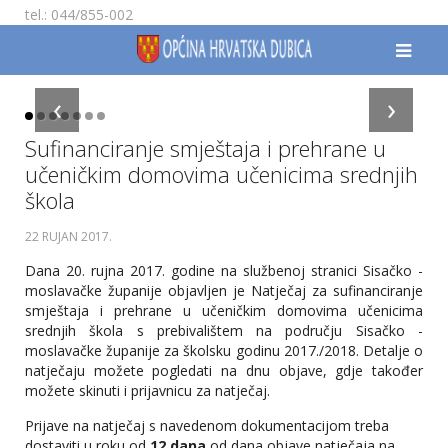
tel.: 044/855-002
‹
›
Sufinanciranje smještaja i prehrane u
učeničkim domovima učenicima srednjih
škola
22 RUJAN 2017
.
Dana 20. rujna 2017. godine na službenoj stranici Sisačko -
moslavačke županije objavljen je Natječaj za sufinanciranje
smještaja i prehrane u učeničkim domovima učenicima
srednjih škola s prebivalištem na području Sisačko -
moslavačke županije za školsku godinu 2017./2018. Detalje o
natječaju možete pogledati na dnu objave, gdje također
možete skinuti i prijavnicu za natječaj.
Prijave na natječaj s navedenom dokumentacijom treba
dostaviti u roku od
12 dana
od dana objave natječaja na