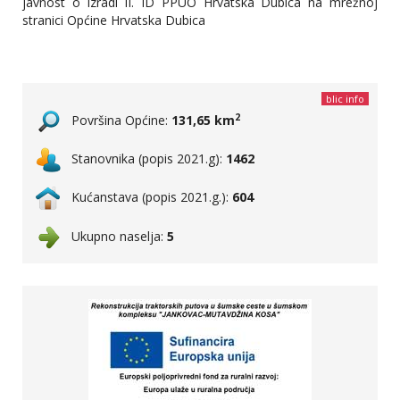
javnost o izradi II. ID PPUO Hrvatska Dubica na mrežnoj
stranici Općine Hrvatska Dubica
blic info
2
Površina Općine:
131,65 km
Stanovnika (popis 2021.g):
1462
Kućanstava (popis 2021.g.):
604
Ukupno naselja:
5