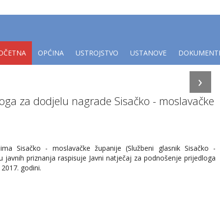
OČETNA
OPĆINA
USTROJSTVO
USTANOVE
DOKUMENT
›
dloga za dodjelu nagrade Sisačko - moslavačke
ima Sisačko - moslavačke županije (Službeni glasnik Sisačko -
 javnih priznanja raspisuje Javni natječaj za podnošenje prijedloga
 2017. godini.