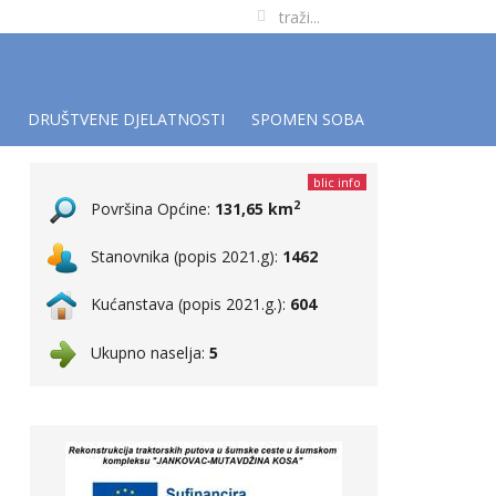
I
DRUŠTVENE DJELATNOSTI
SPOMEN SOBA
blic info
2
Površina Općine:
131,65 km
Stanovnika (popis 2021.g):
1462
Kućanstava (popis 2021.g.):
604
Ukupno naselja:
5