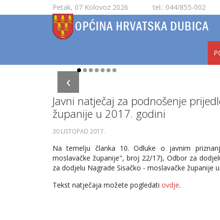
Petak, 07 Kolovoz 2026
tel.: 044/855-002
P
‹
Javni natječaj za podnošenje prije
županije u 2017. godini
30 LISTOPAD 2017
.
Na temelju članka 10. Odluke o javnim priznanj
moslavačke županije", broj 22/17), Odbor za dodjelu
za dodjelu Nagrade Sisačko - moslavačke županije u
Tekst natječaja možete pogledati
ovdje
.